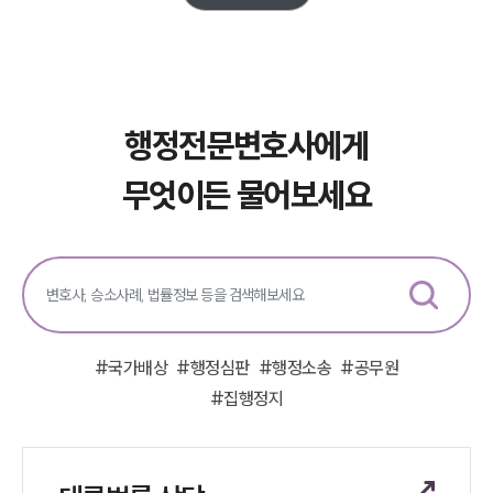
구성원 소개
행정전문변호사
소식/자료
행정전문변호사에게
언론보도
무엇이든 물어보세요
공지사항
법률 블로그
법률서식
뉴스레터/브로슈어
세미나
대륜법률상담예약
#
국가배상
#
행정심판
#
행정소송
#
공무원
#
집행정지
대륜법률상담예약