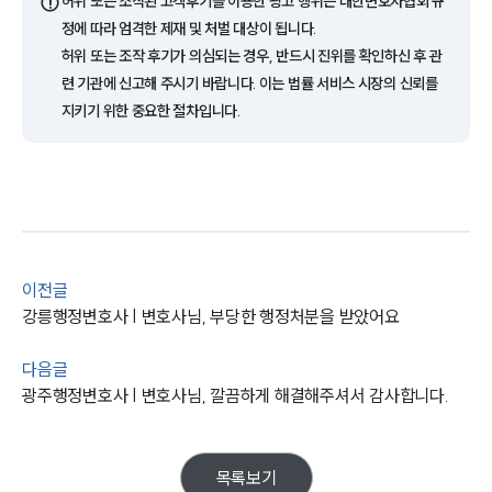
⚠️
허위 또는 조작된 고객후기를 이용한 광고 행위는 대한변호사협회 규
오시는 길
글로벌 파트너 로펌
정에 따라 엄격한 제재 및 처벌 대상이 됩니다.
고객의 소리
허위 또는 조작 후기가 의심되는 경우, 반드시 진위를 확인하신 후 관
통합검색
련 기관에 신고해 주시기 바랍니다. 이는 법률 서비스 시장의 신뢰를
AI대륜
지키기 위한 중요한 절차입니다.
업무사례
주요 업무사례
사례분석/최신동향
법률정보
법률지식인
이전글
고객후기
강릉행정변호사 | 변호사님, 부당한 행정처분을 받았어요
업무분야
다음글
광주행정변호사 | 변호사님, 깔끔하게 해결해주셔서 감사합니다.
헌법·행정·규제·개혁그룹 업무
전체
목록보기