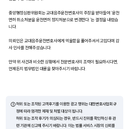
중앙행정심판위원회는 교대음주운전변호사의 주장을 받아들여 ‘운전
면허 취소처분을 운전면허 정지처분으로 변경한다.’는 결정을 내렸습
니다.
의뢰인은 교대음주운전변호사에게 억울함을 풀어주셔서 고맙다며 감
사 인사를 전해주셨습니다.
만약 위 사건과 비슷한 상황에서 전문변호사의 조력이 필요하시다면,
언제든지 법무법인 대륜을 찾아주시기 바랍니다.
그룹소개
⚠️
허위 또는 조작된 고객후기를 이용한 광고 행위는 대한변호사협회 규
그룹소개
정에 따라 엄격한 제재 및 처벌 대상이 됩니다.
대륜의 강점
오시는 길
허위 또는 조작 후기가 의심되는 경우, 반드시 진위를 확인하신 후 관
글로벌 파트너 로펌
련 기관에 신고해 주시기 바랍니다. 이는 법률 서비스 시장의 신뢰를