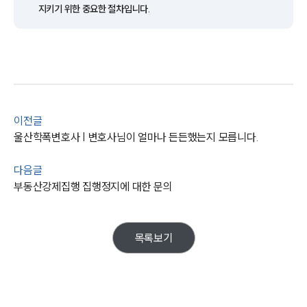
고객의 소리
지키기 위한 중요한 절차입니다.
통합검색
AI대륜
업무사례
주요 업무사례
사례분석/최신동향
이전글
법률정보
울산학폭변호사 | 변호사님이 얼마나 든든했는지 모릅니다.
법률지식인
고객후기
다음글
부동산강제집행 집행정지에 대한 문의
업무분야
헌법·행정·규제·개혁그룹 업무
목록보기
전체
구성원 소개