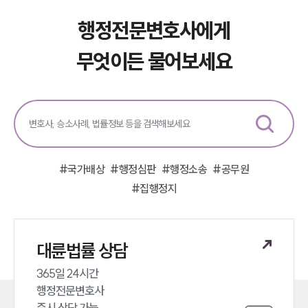
행정전문변호사
행정전문변호사에게
소식/자료
무엇이든 물어보세요
언론보도
공지사항
법률 블로그
법률서식
뉴스레터/브로슈어
세미나
#
국가배상
#
행정심판
#
행정소송
#
공무원
#
집행정지
대륜법률상담예약
대륜법률상담예약
대륜법률 상담
365일 24시간 

행정전문변호사 

즉시 상담 가능 
