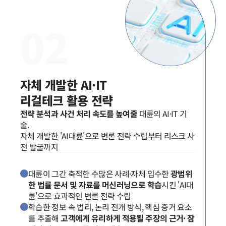
고객의 소리
통합검색
0
2
AI대륜
업무사례
주요 업무사례
자체 개발한 AI·IT

사례분석/최신동향
법률정보
리걸테크 활용 전략
법률지식인
전략 분석과 사건 처리 속도를 높여줄
 대륜의 AI·IT 기
고객후기
술.

자체 개발한 'AI대륜'으로 변론 전략 수립부터 리스크 사
업무분야
헌법·행정·규제·개혁그룹 업무
대륜이 그간 축적한 수많은 사례·자체 입수한
광범위
전체
한 법률 문서 및 자료를 머신러닝으로 학습
시킨 'AI대
륜'으로 효과적인 변론 전략 수립
학습한 정보 속 법리, 논리 전개 방식, 핵심 증거 요소
구성원 소개
를 추출해
고객에게 유리하게 적용될 주장의 근거· 잠