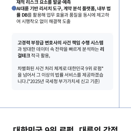
재적 리스크 요소를 발굴·예측
행정전문변호사
AI대륜 기반 리서치 도구, 계약 분석 플랫폼, 내부 법
률 DB
를 활용해 업무 효율과 품질을 동시에 제고하
여 시행착오 없이 해결책 도출
소식/자료
언론보도
고경력 부장급 변호사의 사건 책임 수행 시스템
공지사항
과 방대한 데이터 속 전략을 빠르게 분석하는
리
법률 블로그
법률서식
걸테크
적극 활용,
뉴스레터/브로슈어
세미나
차별화된 사건 처리 체계로 대한민국 9위 로펌*
을 넘어서 그 이상의 법률 서비스를 제공하겠습
니다.(*2025년 국세청 부가가치세 신고 기준)
대륜법률상담예약
대륜법률상담예약
대한민국 9위 로펌, 대륜의 강점