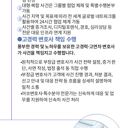
대형·복합 사건은 그룹별 협업 체제 및 특별수행본부
2
가동
사건 지역 및 목표에 따라 전 세계 글로벌 네트워크를
3
활용하여 24시간 협업 체계 가동
사건별 증거조사, 디지털포렌식, 경호, 심리상담 등
4
전문 대응 인프라 연계 지원
고경력 변호사 책임 수행
풍부한 경력 및 노하우를 보유한 고경력·고연차 변호사
가 사건을 책임지고 수행합니다.
•
원칙적으로 부장급 변호사가 사건 전략 설정, 증거 판
단, 서면 작성, 법정 출석 둥 직접 수행
•
부장급 변호사가 고객에 사건 진행 경과, 처분 결과,
선고 안내 및 대응 전략 등 흐름을 상세히 설명하여
밀착 소통
•
어쏘변호사·특수분야 전문가는 신속하게 대응 및 업
그룹소개
무를 지원하여 신속히 사건 처리
그룹소개
대륜의 강점
오시는 길
글로벌 파트너 로펌