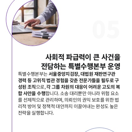
법률정보
법률지식인
고객후기
0
5
업무분야
헌법·행정·규제·개혁그룹 업무
전체
사회적 파급력이 큰 사건을

전담하는 특별수행본부 운영
구성원 소개
특별수행본부는 
서울중앙지검장, 대법원 재판연구관 
경력 등 고위직 법관 경험을 갖춘 전문가들을 필두로 구
행정전문변호사
성된 조직
으로, 
각 그룹 차원의 대응이 어려운 고도의 복
합 사안을 수행
합니다. 소송 대리뿐만 아니라 위험 요소
를 선제적으로 관리하며, 의뢰인의 권익 보호를 위한 법
소식/자료
리적 방어 및 정책적 대안까지 이끌어내는 완성도 높은 
전략을 실행합니다.
언론보도
공지사항
법률 블로그
법률서식