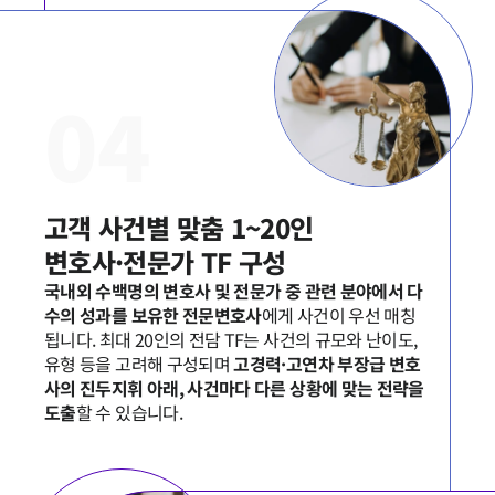
0
4
그룹소개
그룹소개
고객 사건별 맞춤 1~20인

대륜의 강점
오시는 길
글로벌 파트너 로펌
국내외 수백명의 변호사 및 전문가 중 관련 분야에서 다
고객의 소리
수의 성과를 보유한 전문변호사
에게 사건이 우선 매칭
통합검색
AI대륜
됩니다. 최대 20인의 전담 TF는 사건의 규모와 난이도, 
유형 등을 고려해 구성되며 
고경력·고연차 부장급 변호
사의 진두지휘 아래, 사건마다 다른 상황에 맞는 전략을 
업무사례
도출
할 수 있습니다.  
주요 업무사례
사례분석/최신동향