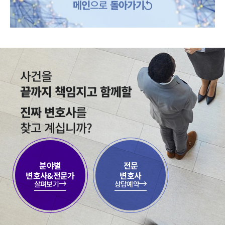
메인
으로
돌아가기
사건을
끝까지 책임지고 함께할
진짜 변호사
를
찾고 계십니까?
인재채용
만화로 보는 사례
분야별

전문

변호사&전문가
변호사
살펴보기
상담예약