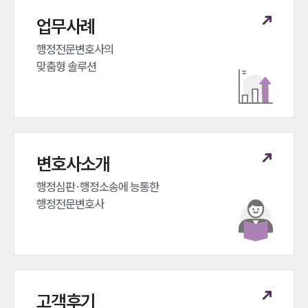
업무분야
업무사례
헌법·행정·규제·개혁그룹 업무
행정전문변호사의 

전체
맞춤형 솔루션
구성원 소개
행정전문변호사
변호사소개
소식/자료
행정심판·행정소송에 능통한 

언론보도
행정전문변호사
공지사항
법률 블로그
법률서식
뉴스레터/브로슈어
세미나
고객후기