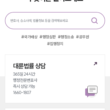
그룹소개
그룹소개
대륜의 강점
오시는 길
#
국가배상
#
행정심판
#
행정소송
#
공무원
글로벌 파트너 로펌
고객의 소리
#
집행정지
통합검색
AI대륜
대륜법률 상담
업무사례
365일 24시간 

주요 업무사례
행정전문변호사 

사례분석/최신동향
즉시 상담 가능 

법률정보
1660-1807
법률지식인
고객후기