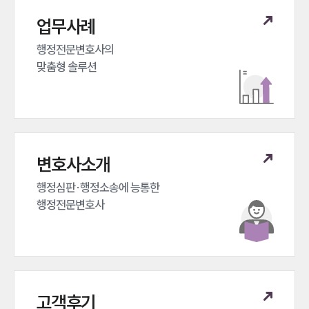
업무분야
업무사례
헌법·행정·규제·개혁그룹 업무
행정전문변호사의 

전체
맞춤형 솔루션
구성원 소개
행정전문변호사
변호사소개
소식/자료
행정심판·행정소송에 능통한 

언론보도
행정전문변호사
공지사항
법률 블로그
법률서식
뉴스레터/브로슈어
세미나
고객후기