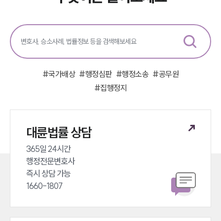
그룹소개
그룹소개
대륜의 강점
오시는 길
#
국가배상
#
행정심판
#
행정소송
#
공무원
글로벌 파트너 로펌
고객의 소리
#
집행정지
통합검색
AI대륜
대륜법률 상담
업무사례
365일 24시간 

주요 업무사례
행정전문변호사 

사례분석/최신동향
즉시 상담 가능 

법률정보
1660-1807
법률지식인
고객후기