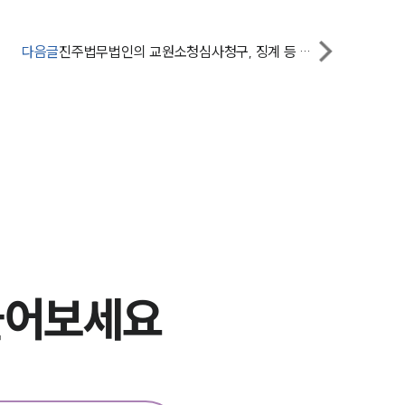
그룹소개
대륜의 강점
다음글
진주법무법인의 교원소청심사청구, 징계 등 불리한 처분을 당했다면
오시는 길
글로벌 파트너 로펌
고객의 소리
통합검색
AI대륜
업무사례
물어보세요
주요 업무사례
사례분석/최신동향
법률정보