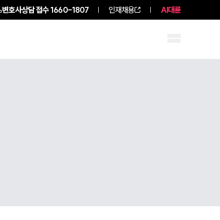
변호사상담 접수
1660-1807
인재채용
AI대륜
구성원 소개
소식/자료