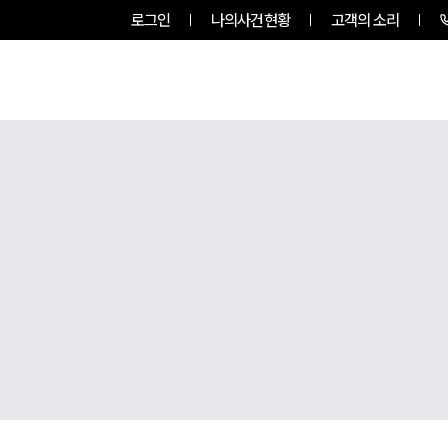
로그인
나의사건현황
고객의 소리
룹소개
업무사례
업무분야