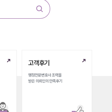
법률지식인
고객후기
업무분야
헌법·행정·규제·개혁그룹 업무
전체
고객후기
구성원 소개
행정전문변호사 조력을 

받은 의뢰인의 만족후기
행정전문변호사
소식/자료