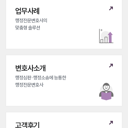
업무분야
업무사례
헌법·행정·규제·개혁그룹 업무
행정전문변호사의 

전체
맞춤형 솔루션
구성원 소개
행정전문변호사
변호사소개
소식/자료
행정심판·행정소송에 능통한 

언론보도
행정전문변호사
공지사항
법률 블로그
법률서식
뉴스레터/브로슈어
세미나
고객후기