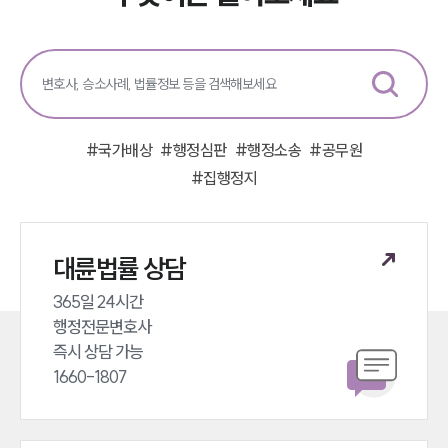
그룹소개
그룹소개
대륜의 강점
오시는 길
#
국가배상
#
행정심판
#
행정소송
#
공무원
글로벌 파트너 로펌
고객의 소리
#
집행정지
통합검색
AI대륜
대륜법률 상담
업무사례
365일 24시간 

주요 업무사례
행정전문변호사 

사례분석/최신동향
즉시 상담 가능 

법률정보
1660-1807
법률지식인
고객후기