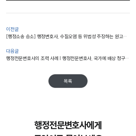
그룹소개
이전글
그룹소개
[행정소송 승소] 행정변호사, 수질오염 등 위법성 주장하는 원고들 원고적격 없다고 주장
대륜의 강점
오시는 길
글로벌 파트너 로펌
다음글
고객의 소리
행정전문변호사의 조력 사례 | 행정전문변호사, 국가에 배상 청구하여 승소
통합검색
AI대륜
목록
업무사례
주요 업무사례
사례분석/최신동향
법률정보
법률지식인
행정전문변호사에게
고객후기