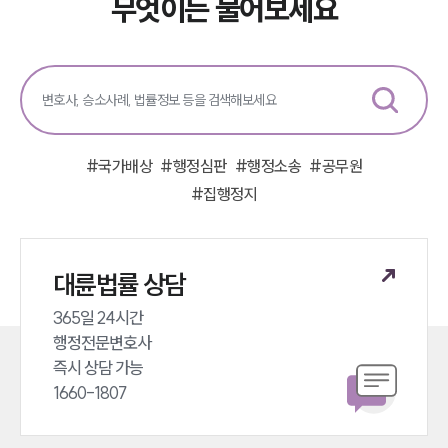
무엇이든 물어보세요
업무분야
헌법·행정·규제·개혁그룹 업무
전체
구성원 소개
#
국가배상
#
행정심판
#
행정소송
#
공무원
#
집행정지
행정전문변호사
소식/자료
대륜법률 상담
언론보도
365일 24시간 

공지사항
행정전문변호사 

법률 블로그
법률서식
즉시 상담 가능 

뉴스레터/브로슈어
1660-1807
세미나