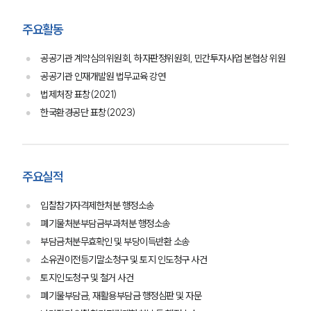
주요활동
공공기관 계약심의위원회, 하자판정위원회, 민간투자사업 본협상 위원
공공기관 인재개발원 법무교육 강연
법제처장 표창(2021)
한국환경공단 표창(2023)
주요실적
입찰참가자격제한처분 행정소송
폐기물처분부담금부과처분 행정소송
부담금처분무효확인 및 부당이득반환 소송
소유권이전등기말소청구 및 토지 인도청구 사건
토지인도청구 및 철거 사건
폐기물부담금, 재활용부담금 행정심판 및 자문