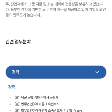
무, 산업재해 사고 등 자문 및 소송 대리에 전문성을 보유하고 있습니
다. 풍부한 경험에 기반한 노무 분야 자문을 제공하고 있어 기업 의뢰인
들의 만족도가 높습니다.
관련 업무분야
노동
산재
기업법무
민사
형사
금융
M&A
국방군사
공정거래
지식재산권
국제통상
조세
경력
(前) 육군 군법무관(수방사 군판사)
(前) 법무법인(유) 바른 소속변호사
(前) 법무법인(유) 태평양 소속변호사(기업법무/노동)