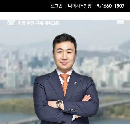
로그인
나의사건현황
1660-1807
방인태
Senior Partner Attorney