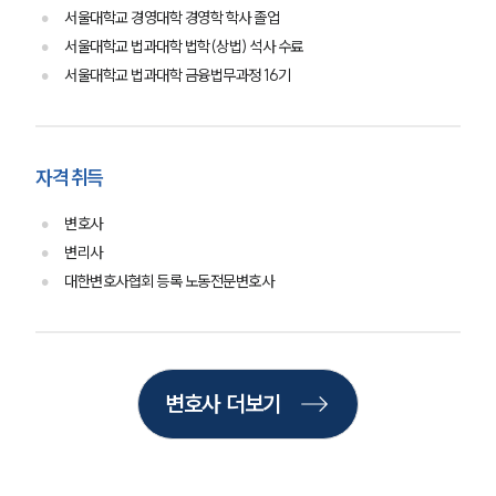
대륜의 강점
서울대학교 경영대학 경영학 학사 졸업
오시는 길
서울대학교 법과대학 법학(상법) 석사 수료
글로벌 파트너 로펌
서울대학교 법과대학 금융법무과정 16기
고객의 소리
통합검색
AI대륜
자격 취득
업무사례
변호사
주요 업무사례
변리사
사례분석/최신동향
법률정보
대한변호사협회 등록 노동전문변호사
법률지식인
고객후기
업무분야
변호사 더보기
헌법·행정·규제·개혁그룹 업무
전체