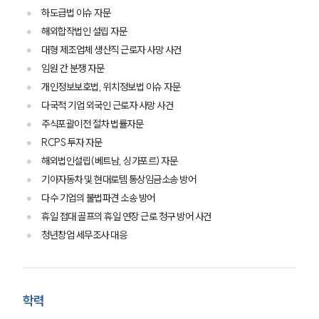
하도급법 이슈 자문
해외합작법인 설립 자문
대형 제조업체 생산직 근로자 사망 사건
임원 간 분쟁 자문
개인정보보호법, 위치정보법 이슈 자문
다국적 기업 외국인 근로자 사망 사건
주식포괄이전 절차 법률자문
RCPS 투자 자문
해외법인설립(베트남, 싱가포르) 자문
기아자동차 및 현대로템 통상임금소송 방어
다수 기업의 불법파견 소송 방어
휴일 접대 골프의 휴일 연장 근로 청구 방어 사건
청년창업 세무조사 대응
그룹소개
학력
그룹소개