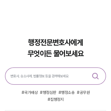
구성원 소개
행정전문변호사
소식/자료
행정전문변호사에게
언론보도
무엇이든 물어보세요
공지사항
법률 블로그
법률서식
뉴스레터/브로슈어
세미나
대륜법률상담예약
#
국가배상
#
행정심판
#
행정소송
#
공무원
대륜법률상담예약
#
집행정지