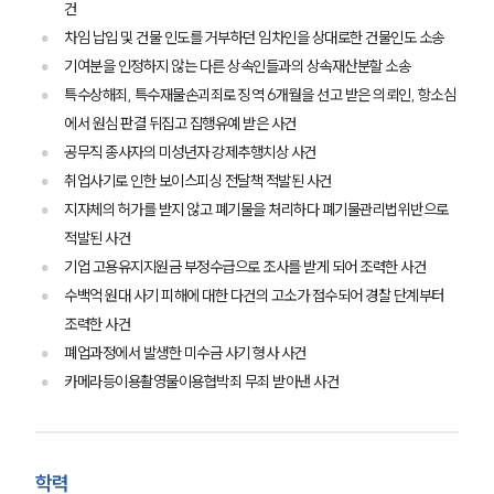
건
차임 납입 및 건물 인도를 거부하던 임차인을 상대로한 건물인도 소송
기여분을 인정하지 않는 다른 상속인들과의 상속재산분할 소송
특수상해죄, 특수재물손괴죄로 징역 6개월을 선고 받은 의뢰인, 항소심
에서 원심 판결 뒤집고 집행유예 받은 사건
공무직 종사자의 미성년자 강제추행치상 사건
취업사기로 인한 보이스피싱 전달책 적발된 사건
지자체의 허가를 받지 않고 폐기물을 처리하다 폐기물관리법위반으로
적발된 사건
기업 고용유지지원금 부정수급으로 조사를 받게 되어 조력한 사건
수백억 원대 사기 피해에 대한 다건의 고소가 접수되어 경찰 단계부터
조력한 사건
폐업과정에서 발생한 미수금 사기 형사 사건
카메라등이용촬영물이용협박죄 무죄 받아낸 사건
그룹소개
그룹소개
학력
대륜의 강점