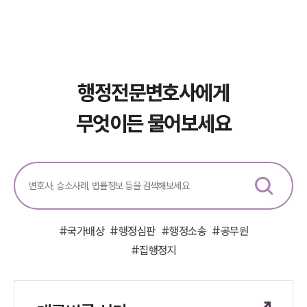
구성원 소개
행정전문변호사
행정전문변호사에게
소식/자료
무엇이든 물어보세요
언론보도
공지사항
법률 블로그
법률서식
뉴스레터/브로슈어
세미나
대륜법률상담예약
#
국가배상
#
행정심판
#
행정소송
#
공무원
#
집행정지
대륜법률상담예약