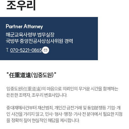
조우리
Partner Attorney
해군교육사령부 법무실장 

국방부 중앙전공사상심사위원 경력
T.
070-5221-0865
"任重道遠(임중도원)"
임중도원(任重道遠)의 마음으로 의뢰인의 무거운 시간을 함께하는
든든한 조력자, 조우리 변호사입니다.
중대재해사건부터 재산범죄, 개인간 금전거래 및 동업분쟁등 기업·개
인 사건을 가리지 않고, 민사·형사·행정·가사 전 분야에서 필요한 지점
을 정확히 짚어 현실적인 해답을 제시합니다.