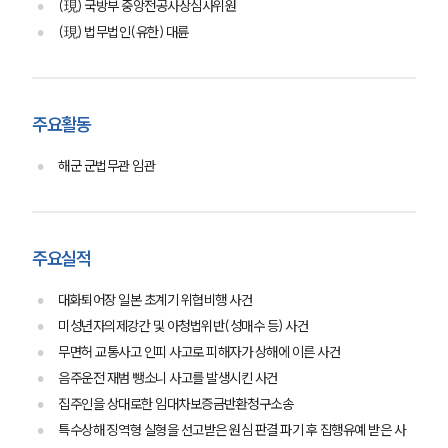
(現) 국방부 중앙전공사상심사위원
(現) 법무법인(유한) 대륜
주요활동
해군 군법무관 임관
주요실적
대화퇴어장 일본 초계기 위협비행 사건
미성년자의제강간 및 아청법위반(성매수 등) 사건
무면허 교통사고 인피 사고로 피해자가 상해에 이른 사건
음주운전 재범 뺑소니 사고를 발생시킨 사건
집주인을 상대로한 임대차보증금반환청구소송
특수상해 징역형 실형을 선고받은 원심 판결 파기 후 집행유예 받은 사