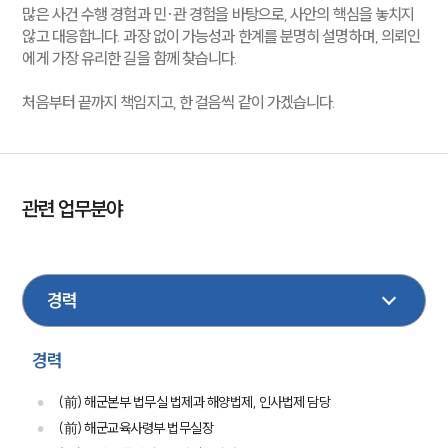
많은 사건 수행 경험과 민·관 경험을 바탕으로, 사안의 핵심을 놓치지
않고 대응합니다. 과장 없이 가능성과 한계를 분명히 설명하며, 의뢰인
에게 가장 유리한 길을 함께 찾습니다.
처음부터 끝까지 책임지고, 한 걸음씩 같이 가겠습니다.
관련 업무분야
국방군사
행정
형사
노동
조세
기업법무
성범죄
이혼
음주교통사고
경력
(前) 해군본부 법무실 법제과 해양법제, 인사법제 담당
(前) 해군교육사령부 법무실장