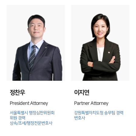
구성원 소개
행정전문변호사
소식/자료
언론보도
공지사항
법률 블로그
법률서식
뉴스레터/브로슈어
세미나
정찬우
이지연
대륜법률상담예약
President Attorney
Partner Attorney
대륜법률상담예약
서울특별시 행정심판위원회 
강원특별자치도청 송무팀 경력 
위원 경력

변호사
상속/조세/행정전문변호사