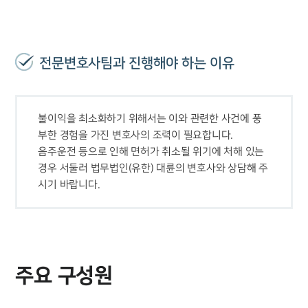
오시는 길
글로벌 파트너 로펌
고객의 소리
통합검색
AI대륜
전문변호사팀과 진행해야 하는 이유
업무사례
불이익을 최소화하기 위해서는 이와 관련한 사건에 풍
주요 업무사례
부한 경험을 가진 변호사의 조력이 필요합니다. 

사례분석/최신동향
법률정보
음주운전 등으로 인해 면허가 취소될 위기에 처해 있는 
법률지식인
경우 서둘러 법무법인(유한) 대륜의 변호사와 상담해 주
고객후기
시기 바랍니다.
업무분야
헌법·행정·규제·개혁그룹 업무
전체
주요 구성원