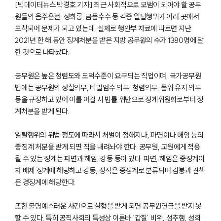
[빅데이터뉴스 박경호 기자] 최근 사회적으로 모범이 되어야 할 공무
원들의 음주운전, 성희롱, 금품수수 등 각종 일탈행위가 여러 곳에서
포착되어 문제가 되고 있는데, 실제로 행안부 자료에 따르면 지난
2021년 한 해 동안 징계처분을 받은 지방 공무원의 수가 1380명에 달
한 것으로 나타났다.
공무원은 높은 청렴도와 도덕수준이 요구되는 직업이며, 국가공무원
법에는 공무원의 성실의무, 비밀엄수 의무, 청렴의무, 품위 유지 의무
등을 규정하고 있어 이를 어길 시 법률 위반으로 징계위원회로부터 징
계처분을 받게 된다.
일탈행위의 위법 정도에 따라서 처벌이 정해지나, 파면이나 해임 등의
중징계 처분을 받게 되면 직을 내려놔야 한다. 공무원, 교원에게 적용
될 수 있는 징계는 파면과 해임, 강등 등이 있다. 파면, 해임은 중징계이
자 배제 징계에 해당하고 강등, 정직은 중징계로 분류되며 감봉과 견책
은 경징계에 해당한다.
또한 불명예스러운 사건으로 실형을 받게 되면 공무원연금을 받지 못
할 수 있다. 특히 공직사회의 특성상 이른바 ‘갑질’ 비위, 성추행, 성희