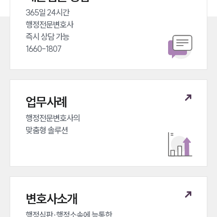
뉴스레터/브로슈어
365일 24시간 

세미나
행정전문변호사 

즉시 상담 가능 

대륜법률상담예약
1660-1807
대륜법률상담예약
업무사례
행정전문변호사의 

맞춤형 솔루션
변호사소개
행정심판·행정소송에 능통한 
