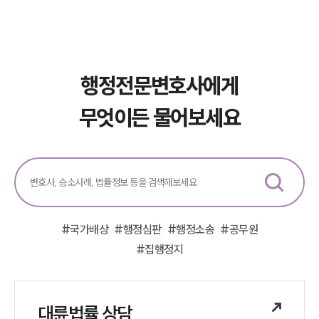
법률정보
법률지식인
고객후기
업무분야
행정전문변호사에게
헌법·행정·규제·개혁그룹 업무
무엇이든 물어보세요
전체
구성원 소개
행정전문변호사
#
국가배상
#
행정심판
#
행정소송
#
공무원
소식/자료
#
집행정지
언론보도
공지사항
법률 블로그
대륜법률 상담
법률서식