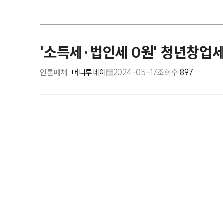
'소득세·법인세 0원' 청년창업
언론매체
머니투데이
2024-05-17
조회수
897