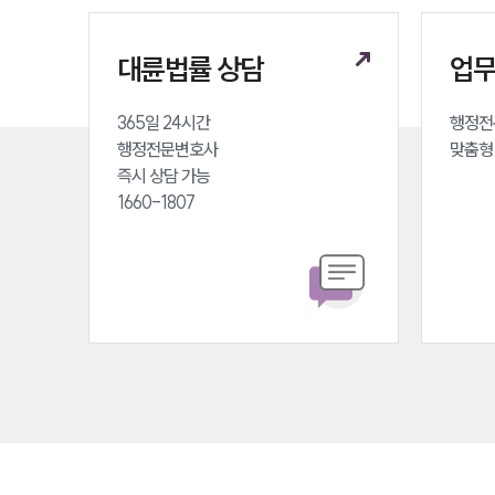
대륜법률 상담
업
365일 24시간 

행정전
행정전문변호사 

맞춤형
즉시 상담 가능 

1660-1807