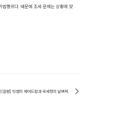
위법행위다. 때문에 조세 문제는 상황에 맞
AI대륜
업무사례
주요 업무사례
사례분석/최신동향
법률정보
법률지식인
고객후기
글
[칼럼] 빗썸의 에어드랍과 국세청의 날벼락, 에어드랍 코인에 세금 부과될까?
업무분야
헌법·행정·규제·개혁그룹 업무