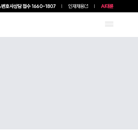
변호사상담 접수
1660-1807
인재채용
AI대륜
구성원 소개
소식/자료